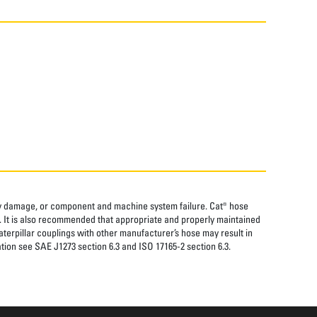
rty damage, or component and machine system failure. Cat® hose
. It is also recommended that appropriate and properly maintained
aterpillar couplings with other manufacturer’s hose may result in
tion see SAE J1273 section 6.3 and ISO 17165-2 section 6.3.