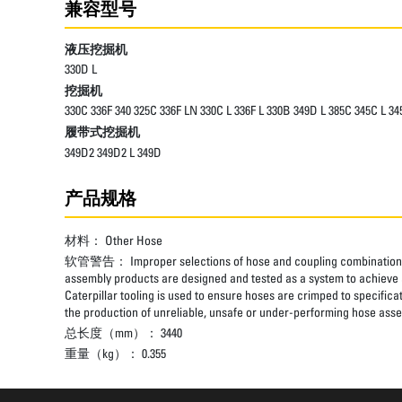
兼容型号
液压挖掘机
330D L
挖掘机
330C 336F 340 325C 336F LN 330C L 336F L 330B 349D L 385C 345C L 
履带式挖掘机
349D2 349D2 L 349D
产品规格
材料：
Other Hose
软管警告：
Improper selections of hose and coupling combinations
assembly products are designed and tested as a system to achieve a
Caterpillar tooling is used to ensure hoses are crimped to specifica
the production of unreliable, unsafe or under-performing hose assem
总长度（mm）：
3440
重量（kg）：
0.355