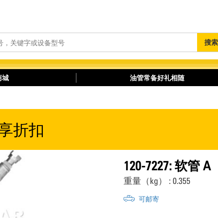
搜
搜索
索
商城
油管常备好礼相随
享折扣
120-7227: 软管 A
重量（kg） : 0.355
可邮寄