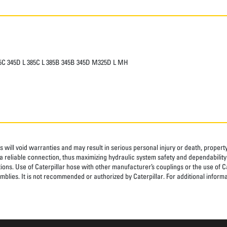
345C 345D L 385C L 385B 345B 345D M325D L MH
 will void warranties and may result in serious personal injury or death, prope
 reliable connection, thus maximizing hydraulic system safety and dependability
tions. Use of Caterpillar hose with other manufacturer’s couplings or the use of C
blies. It is not recommended or authorized by Caterpillar. For additional informa