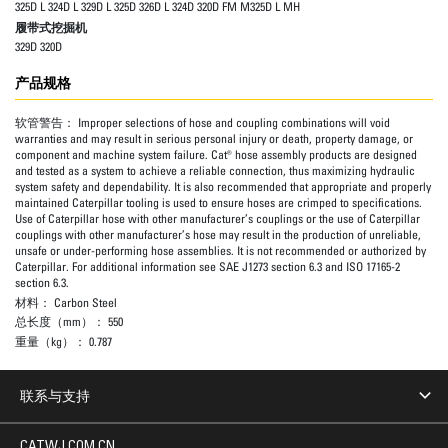
325D L 324D L 329D L 325D 326D L 324D 320D FM M325D L MH
履带式挖掘机
329D 320D
产品规格
软管警告：
Improper selections of hose and coupling combinations will void
warranties and may result in serious personal injury or death, property damage, or
component and machine system failure. Cat® hose assembly products are designed
and tested as a system to achieve a reliable connection, thus maximizing hydraulic
system safety and dependability. It is also recommended that appropriate and properly
maintained Caterpillar tooling is used to ensure hoses are crimped to specifications.
Use of Caterpillar hose with other manufacturer’s couplings or the use of Caterpillar
couplings with other manufacturer’s hose may result in the production of unreliable,
unsafe or under-performing hose assemblies. It is not recommended or authorized by
Caterpillar. For additional information see SAE J1273 section 6.3 and ISO 17165-2
section 6.3.
材料：
Carbon Steel
总长度（mm）：
550
重量（kg）：
0.787
联系与支持
CATWJ.COM.CN