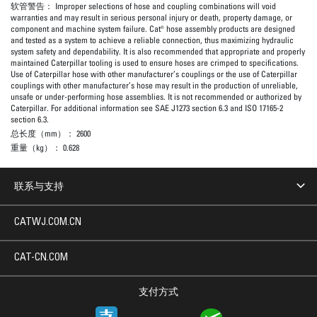
软管警告：
Improper selections of hose and coupling combinations will void
warranties and may result in serious personal injury or death, property damage, or
component and machine system failure. Cat® hose assembly products are designed
and tested as a system to achieve a reliable connection, thus maximizing hydraulic
system safety and dependability. It is also recommended that appropriate and properly
maintained Caterpillar tooling is used to ensure hoses are crimped to specifications.
Use of Caterpillar hose with other manufacturer’s couplings or the use of Caterpillar
couplings with other manufacturer’s hose may result in the production of unreliable,
unsafe or under-performing hose assemblies. It is not recommended or authorized by
Caterpillar. For additional information see SAE J1273 section 6.3 and ISO 17165-2
section 6.3.
总长度（mm）：
2600
重量（kg）：
0.628
联系与支持
CATWJ.COM.CN
CAT-CN.COM
支付方式