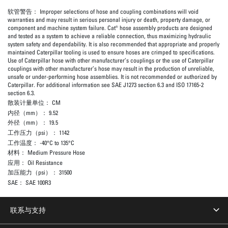
软管警告：
Improper selections of hose and coupling combinations will void
warranties and may result in serious personal injury or death, property damage, or
component and machine system failure. Cat® hose assembly products are designed
and tested as a system to achieve a reliable connection, thus maximizing hydraulic
system safety and dependability. It is also recommended that appropriate and properly
maintained Caterpillar tooling is used to ensure hoses are crimped to specifications.
Use of Caterpillar hose with other manufacturer’s couplings or the use of Caterpillar
couplings with other manufacturer’s hose may result in the production of unreliable,
unsafe or under-performing hose assemblies. It is not recommended or authorized by
Caterpillar. For additional information see SAE J1273 section 6.3 and ISO 17165-2
section 6.3.
散装计量单位：
CM
内径（mm）：
9.52
外径（mm）：
19.5
工作压力（psi）：
1142
工作温度：
-40°C to 135°C
材料：
Medium Pressure Hose
应用：
Oil Resistance
加压能力（psi）：
31500
SAE：
SAE 100R3
联系与支持