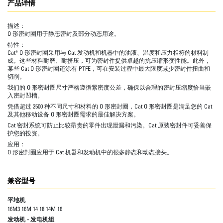
产品详情
描述：
O 形密封圈用于静态密封及部分动态用途。
特性：
Cat® O 形密封圈采用与 Cat 发动机和机器中的油液、温度和压力相符的材料制
成。这些材料耐磨、耐挤压，可为密封件提供卓越的抗压缩形变性能。此外，
某些 Cat O 形密封圈还涂有 PTFE，可在安装过程中最大限度减少密封件扭曲和
切削。
我们的 O 形密封圈尺寸严格遵循紧密度公差，确保以合理的密封压缩度恰当嵌
入密封凹槽。
凭借超过 2500 种不同尺寸和材料的 O 形密封圈，Cat O 形密封圈是满足您的 Cat
及其他移动设备 O 形密封圈需求的最佳解决方案。
Cat 密封系统可防止比较昂贵的零件出现泄漏和污染。Cat 原装密封件可妥善保
护您的投资。
应用：
O 形密封圈应用于 Cat 机器和发动机中的很多静态和动态接头。
兼容型号
平地机
16M3 16M 14 18 14M 16
发动机 - 发电机组