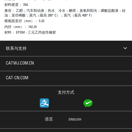
材料硬度：
70A
兼容：
乙醇；汽车制动液；热水、冷水；酮类；臭氧和阳光；磷酸盐酯液；硅
油；某些稀酸；蒸汽（最高 200° C）；蒸汽（最高 400° F）
横截面直径（mm）：
5.33
内径（mm）：
142.24
材料：
EPDM - 三元乙丙改性橡胶
联系与支持
CATWJ.COM.CN
CAT-CN.COM
支付方式
语言
ENGLISH