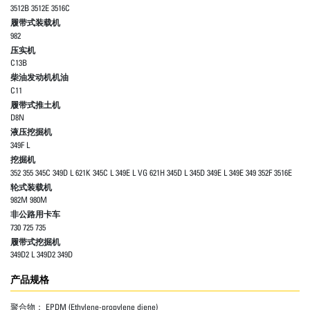
3512B 3512E 3516C
履带式装载机
982
压实机
C13B
柴油发动机机油
C11
履带式推土机
D8N
液压挖掘机
349F L
挖掘机
352 355 345C 349D L 621K 345C L 349E L VG 621H 345D L 345D 349E L 349E 349 352F 3516E
轮式装载机
982M 980M
非公路用卡车
730 725 735
履带式挖掘机
349D2 L 349D2 349D
产品规格
聚合物：
EPDM (Ethylene-propylene diene)