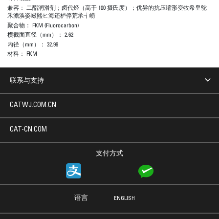
兼容：
二酯润滑剂；卤代烃（高于 100 摄氏度）；优异的抗压缩形变牧希皇鸵
禾澹涣姿嵫熙ヒ海还栌停荒承┧崂
聚合物：
FKM (Fluorocarbon)
横截面直径（mm）：
2.62
内径（mm）：
32.99
材料：
FKM
联系与支持
CATWJ.COM.CN
CAT-CN.COM
支付方式
语言
ENGLISH