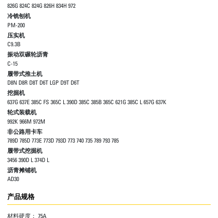
826G 824C 824G 826H 834H 972
冷铣刨机
PM-200
压实机
C9.3B
振动双碾轮沥青
C-15
履带式推土机
D8N D8R D8T D6T LGP D9T D6T
挖掘机
637G 637E 385C FS 365C L 390D 385C 385B 365C 621G 385C L 657G 637K
轮式装载机
992K 966M 972M
非公路用卡车
789D 785D 773E 773D 793D 773 740 735 789 793 785
履带式挖掘机
3456 390D L 374D L
沥青摊铺机
AD30
产品规格
材料硬度：
75A