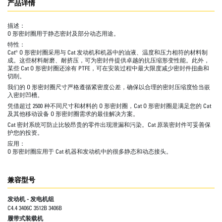
产品详情
描述：
O 形密封圈用于静态密封及部分动态用途。
特性：
Cat® O 形密封圈采用与 Cat 发动机和机器中的油液、温度和压力相符的材料制
成。这些材料耐磨、耐挤压，可为密封件提供卓越的抗压缩形变性能。此外，
某些 Cat O 形密封圈还涂有 PTFE，可在安装过程中最大限度减少密封件扭曲和
切削。
我们的 O 形密封圈尺寸严格遵循紧密度公差，确保以合理的密封压缩度恰当嵌
入密封凹槽。
凭借超过 2500 种不同尺寸和材料的 O 形密封圈，Cat O 形密封圈是满足您的 Cat
及其他移动设备 O 形密封圈需求的最佳解决方案。
Cat 密封系统可防止比较昂贵的零件出现泄漏和污染。Cat 原装密封件可妥善保
护您的投资。
应用：
O 形密封圈应用于 Cat 机器和发动机中的很多静态和动态接头。
兼容型号
发动机 - 发电机组
C4.4 3406C 3512B 3406B
履带式装载机