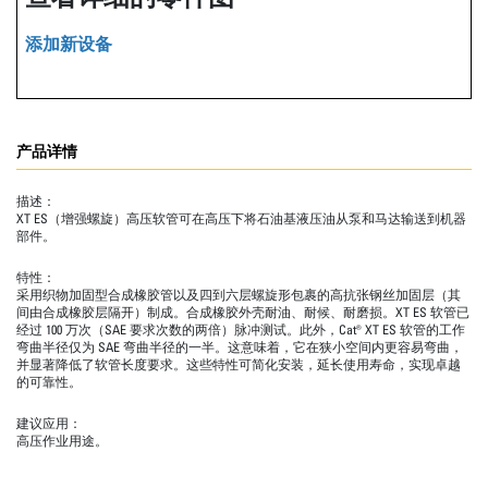
添加新设备
产品详情
描述：
XT ES（增强螺旋）高压软管可在高压下将石油基液压油从泵和马达输送到机器
部件。
特性：
采用织物加固型合成橡胶管以及四到六层螺旋形包裹的高抗张钢丝加固层（其
间由合成橡胶层隔开）制成。合成橡胶外壳耐油、耐候、耐磨损。XT ES 软管已
经过 100 万次（SAE 要求次数的两倍）脉冲测试。此外，Cat® XT ES 软管的工作
弯曲半径仅为 SAE 弯曲半径的一半。这意味着，它在狭小空间内更容易弯曲，
并显著降低了软管长度要求。这些特性可简化安装，延长使用寿命，实现卓越
的可靠性。
建议应用：
高压作业用途。