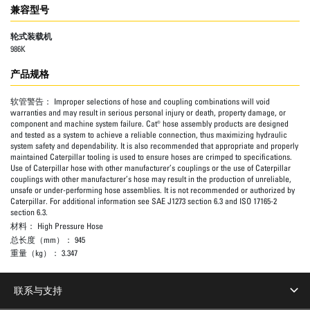
兼容型号
轮式装载机
986K
产品规格
软管警告：
Improper selections of hose and coupling combinations will void
warranties and may result in serious personal injury or death, property damage, or
component and machine system failure. Cat® hose assembly products are designed
and tested as a system to achieve a reliable connection, thus maximizing hydraulic
system safety and dependability. It is also recommended that appropriate and properly
maintained Caterpillar tooling is used to ensure hoses are crimped to specifications.
Use of Caterpillar hose with other manufacturer’s couplings or the use of Caterpillar
couplings with other manufacturer’s hose may result in the production of unreliable,
unsafe or under-performing hose assemblies. It is not recommended or authorized by
Caterpillar. For additional information see SAE J1273 section 6.3 and ISO 17165-2
section 6.3.
材料：
High Pressure Hose
总长度（mm）：
945
重量（kg）：
3.347
联系与支持