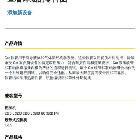
添加新设备
产品详情
Cat 软管用于引导液体和气体流经机器系统。这些软管采用优质材料制成，能够
承受 Cat 重负荷设备的特定应用压力，符合耐振性能和流量要求。Cat 液压软管
和联轴器遵循业内极为严格的流程进行测试。每个 Cat 软管和联轴器组合均作为
一个系统进行测试，以确保完全适配，从而最大限度提高安全性和可靠性。
软管结构采用热塑性管、织物编织层和弹性外层制成。
兼容型号
挖掘机
323D L 323D 320D L 320D GC 320D FM
履带式挖掘机
320D
产品规格