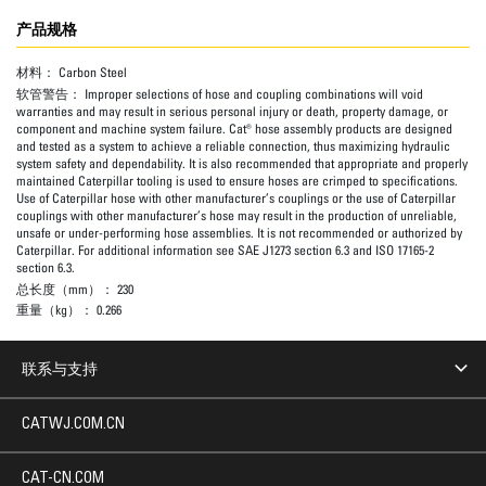
产品规格
材料：
Carbon Steel
软管警告：
Improper selections of hose and coupling combinations will void
warranties and may result in serious personal injury or death, property damage, or
component and machine system failure. Cat® hose assembly products are designed
and tested as a system to achieve a reliable connection, thus maximizing hydraulic
system safety and dependability. It is also recommended that appropriate and properly
maintained Caterpillar tooling is used to ensure hoses are crimped to specifications.
Use of Caterpillar hose with other manufacturer’s couplings or the use of Caterpillar
couplings with other manufacturer’s hose may result in the production of unreliable,
unsafe or under-performing hose assemblies. It is not recommended or authorized by
Caterpillar. For additional information see SAE J1273 section 6.3 and ISO 17165-2
section 6.3.
总长度（mm）：
230
重量（kg）：
0.266
联系与支持
CATWJ.COM.CN
CAT-CN.COM