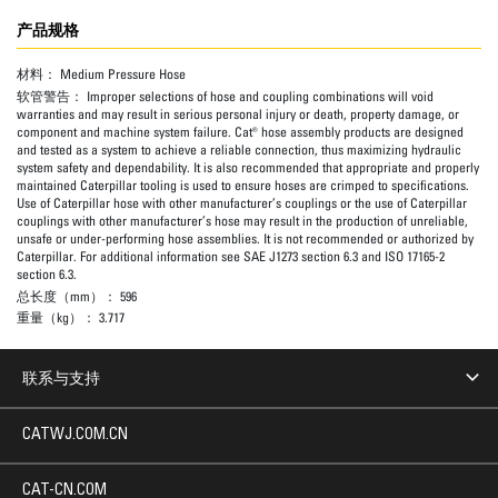
产品规格
材料：
Medium Pressure Hose
软管警告：
Improper selections of hose and coupling combinations will void
warranties and may result in serious personal injury or death, property damage, or
component and machine system failure. Cat® hose assembly products are designed
and tested as a system to achieve a reliable connection, thus maximizing hydraulic
system safety and dependability. It is also recommended that appropriate and properly
maintained Caterpillar tooling is used to ensure hoses are crimped to specifications.
Use of Caterpillar hose with other manufacturer’s couplings or the use of Caterpillar
couplings with other manufacturer’s hose may result in the production of unreliable,
unsafe or under-performing hose assemblies. It is not recommended or authorized by
Caterpillar. For additional information see SAE J1273 section 6.3 and ISO 17165-2
section 6.3.
总长度（mm）：
596
重量（kg）：
3.717
联系与支持
CATWJ.COM.CN
CAT-CN.COM