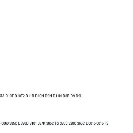
5M D10T D10T2 D11R D10N D9N D11N D8R D9 D9L
 6060 385C L 390D 3101 637K 385C FS 385C 320C 365C L 6015 6015 FS