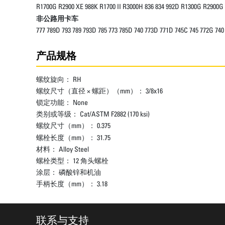
R1700G R2900 XE 988K R1700 II R3000H 836 834 992D R1300G R2900G
非公路用卡车
777 789D 793 789 793D 785 773 785D 740 773D 771D 745C 745 772G 74
产品规格
螺纹旋向：
RH
螺纹尺寸（直径 × 螺距）（mm）：
3/8x16
锁定功能：
None
类别或等级：
Cat/ASTM F2882 (170 ksi)
螺纹尺寸（mm）：
0.375
螺栓长度（mm）：
31.75
材料：
Alloy Steel
螺栓类型：
12 角头螺栓
涂层：
磷酸锌和机油
手柄长度（mm）：
3.18
联系与支持