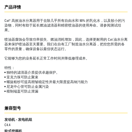
产品详情
Cat® 高效油水分离器用于去除几乎所有自由水和 90% 的乳化水，以及较小的污
染物，同时有助于延长燃油滤清器和精密喷油器的使用寿命。请参阅测试结
果。
喷油器腐蚀会导致功率损失、燃油消耗增加，因此，选择更耐用的 Cat 油水分离
器来保护喷油器至关重要。我们在自有工厂制造油水分离器，把控您所需的各
零件的质量，确保设备以最佳状态运行。
它能够为您的业务延长正常工作时间并降低修理成本。
特性：
• 独特的滤清器介质提供卓越保护。
• 亚克力珠可防止聚束
• 螺旋粗纱可提高褶皱稳定性并最大限度提高纳污能力
• 尼龙中心管可防止金属污染
• 模制端盖可防止泄漏
兼容型号
发动机 - 发电机组
C4.4
轮式挖掘机