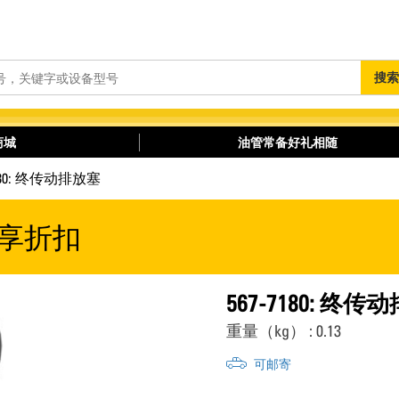
搜
搜索
索
商城
油管常备好礼相随
7180: 终传动排放塞
享折扣
567-7180: 终
重量（kg） : 0.13
可邮寄