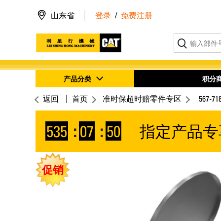
山东省
登录
/
免费注册
产品分类
积分
返回
首页
准时保超时赔零件专区
567-
535
:
07
:
50
指定产品专
促销