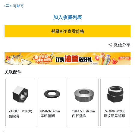
可邮寄
加入收藏列表
登录APP查看价格
微信分享
关联配件
7X-0851: M24 六
6V-8237: 4mm
198-4771: 26 mm
6V-7676: M24x3
厚硬垫圈
内径垫圈
螺纹锁紧螺母
角螺母