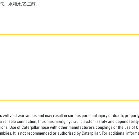
空气、水和水/乙二醇。
 will void warranties and may result in serious personal injury or death, prope
 reliable connection, thus maximizing hydraulic system safety and dependability
tions. Use of Caterpillar hose with other manufacturer’s couplings or the use of C
blies. It is not recommended or authorized by Caterpillar. For additional informa