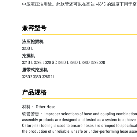
中压液压油用途。此软管还可以在高达 +66°C 的温度下用于
兼容型号
液压挖掘机
330D L
挖掘机
324D L 329E L 320 GC 336D L 326D L 330D 329E 320
履带式挖掘机
326D2 336D 326D2 L
产品规格
材料：
Other Hose
软管警告：
Improper selections of hose and coupling combinations
assembly products are designed and tested as a system to achieve a
Caterpillar tooling is used to ensure hoses are crimped to specifica
the production of unreliable, unsafe or under-performing hose assem