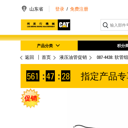
山东省
登录
/
免费注册
产品分类
积分
返回
首页
液压油管促销
087-4438: 软管
561
:
47
:
28
指定产品专
促销