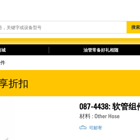
搜
搜索
索
商城
油管常备好礼相随
组件
享折扣
087-4438: 软管组
材料 : Other Hose
可邮寄