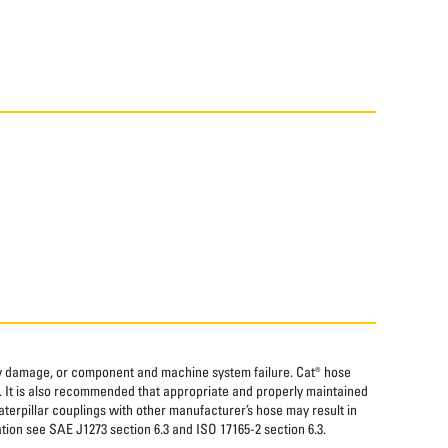
rty damage, or component and machine system failure. Cat® hose
. It is also recommended that appropriate and properly maintained
aterpillar couplings with other manufacturer’s hose may result in
tion see SAE J1273 section 6.3 and ISO 17165-2 section 6.3.