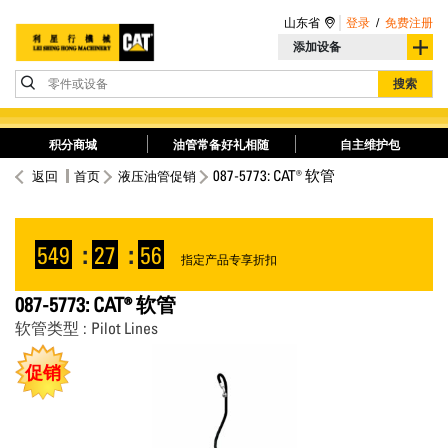
山东省
登录
/
免费注册
添加设备
零件或设备
搜索
积分商城
油管常备好礼相随
自主维护包
087-5773: CAT® 软管
返回
首页
液压油管促销
549
:
27
:
55
指定产品专享折扣
087-5773: CAT® 软管
软管类型 : Pilot Lines
促销