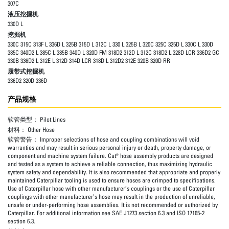
307C
液压挖掘机
330D L
挖掘机
330C 315C 313F L 336D L 325B 315D L 312C L 330 L 325B L 320C 325C 325D L 330C L 330D
385C 340D2 L 385C L 385B 340D L 320D FM 318D2 312D L 312C 318D2 L 328D LCR 336D2 GC
330B 336D2 L 312E L 312D 314D LCR 318D L 312D2 312E 320B 320D RR
履带式挖掘机
336D2 320D 336D
产品规格
软管类型：
Pilot Lines
材料：
Other Hose
软管警告：
Improper selections of hose and coupling combinations will void
warranties and may result in serious personal injury or death, property damage, or
component and machine system failure. Cat® hose assembly products are designed
and tested as a system to achieve a reliable connection, thus maximizing hydraulic
system safety and dependability. It is also recommended that appropriate and properly
maintained Caterpillar tooling is used to ensure hoses are crimped to specifications.
Use of Caterpillar hose with other manufacturer’s couplings or the use of Caterpillar
couplings with other manufacturer’s hose may result in the production of unreliable,
unsafe or under-performing hose assemblies. It is not recommended or authorized by
Caterpillar. For additional information see SAE J1273 section 6.3 and ISO 17165-2
section 6.3.