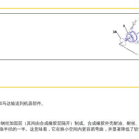
泵和马达输送到机器部件。
加固层（其间由合成橡胶层隔开）制成。合成橡胶外壳耐油、耐候、耐磨损。X
为 SAE 弯曲半径的一半。这意味着，它在狭小空间内更容易弯曲，并显著降