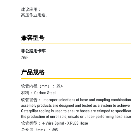
建议应用：
高压作业用途。
兼容型号
非公路用卡车
793F
产品规格
软管内径（mm）：
25.4
材料：
Carbon Steel
软管警告：
Improper selections of hose and coupling combinations
assembly products are designed and tested as a system to achieve a
Caterpillar tooling is used to ensure hoses are crimped to specifica
the production of unreliable, unsafe or under-performing hose assem
软管类型：
4-Wire Spiral - XT-3ES Hose
总长度（mm）：
895