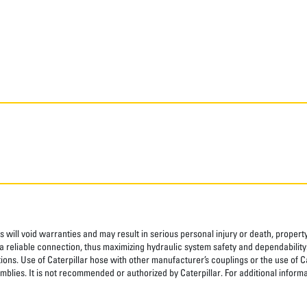
 will void warranties and may result in serious personal injury or death, prope
 reliable connection, thus maximizing hydraulic system safety and dependability
tions. Use of Caterpillar hose with other manufacturer’s couplings or the use of C
blies. It is not recommended or authorized by Caterpillar. For additional informa