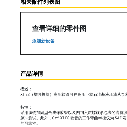
相关配件列表图
查看详细的零件图
添加新设备
产品详情
描述：
XT ES（增强螺旋）高压软管可在高压下将石油基液压油从
特性：
采用织物加固型合成橡胶管以及四到六层螺旋形包裹的高抗张钢丝
脉冲测试。此外，Cat® XT ES 软管的工作弯曲半径仅
的可靠性。