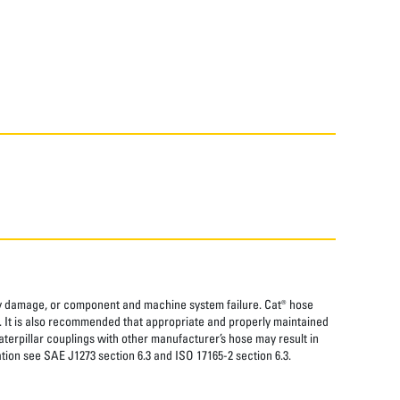
rty damage, or component and machine system failure. Cat® hose
. It is also recommended that appropriate and properly maintained
aterpillar couplings with other manufacturer’s hose may result in
tion see SAE J1273 section 6.3 and ISO 17165-2 section 6.3.