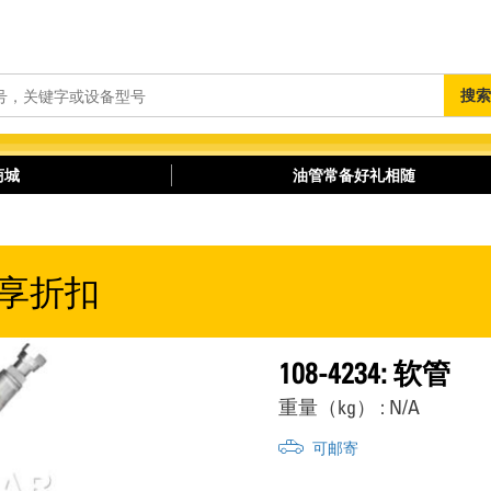
搜
搜索
索
商城
油管常备好礼相随
享折扣
108-4234: 软管
重量（kg） : N/A
可邮寄