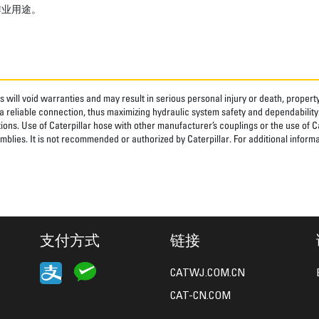
作业用途。
 will void warranties and may result in serious personal injury or death, prope
 reliable connection, thus maximizing hydraulic system safety and dependability
tions. Use of Caterpillar hose with other manufacturer’s couplings or the use of C
blies. It is not recommended or authorized by Caterpillar. For additional informa
支付方式
链接
CATWJ.COM.CN
CAT-CN.COM