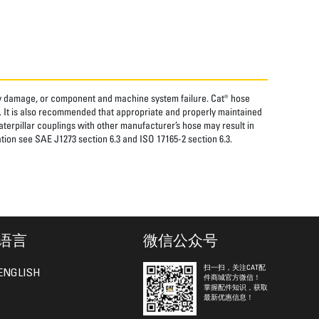
rty damage, or component and machine system failure. Cat® hose
. It is also recommended that appropriate and properly maintained
aterpillar couplings with other manufacturer’s hose may result in
tion see SAE J1273 section 6.3 and ISO 17165-2 section 6.3.
语言
微信公众号
扫一扫，关注CAT配
ENGLISH
件商城官方微信！
掌握配件知识，获取
最新优惠信息！