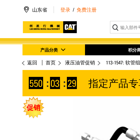
山东省
登录
/
免费注册
产品分类
积分
返回
首页
液压油管促销
113-1547: 软管
550
:
03
:
28
指定产品专
促销