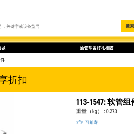
搜
搜索
索
商城
油管常备好礼相随
组件
享折扣
113-1547: 软管组
重量（kg） : 0.273
可邮寄