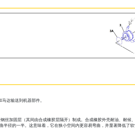
泵和马达输送到机器部件。
加固层（其间由合成橡胶层隔开）制成。合成橡胶外壳耐油、耐候、耐磨损。X
为 SAE 弯曲半径的一半。这意味着，它在狭小空间内更容易弯曲，并显著降