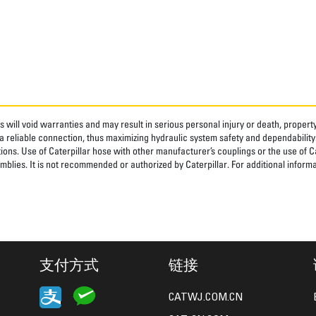
 will void warranties and may result in serious personal injury or death, prope
 reliable connection, thus maximizing hydraulic system safety and dependability
tions. Use of Caterpillar hose with other manufacturer’s couplings or the use of C
blies. It is not recommended or authorized by Caterpillar. For additional informa
支付方式
链接
CATWJ.COM.CN