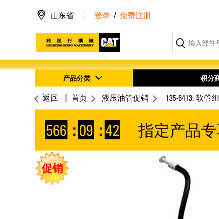
山东省
登录
/
免费注册
产品分类
积分
返回
首页
液压油管促销
135-6413: 软管
566
:
09
:
42
指定产品专
促销