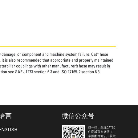
rty damage, or component and machine system failure. Cat® hose
. It is also recommended that appropriate and properly maintained
aterpillar couplings with other manufacturer’s hose may result in
tion see SAE J1273 section 6.3 and ISO 17165-2 section 6.3.
语言
微信公众号
扫一扫，关注CAT配
ENGLISH
件商城官方微信！
掌握配件知识，获取