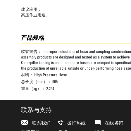
建议应用：
高压作业用途。
产品规格
软管警告：
Improper selections of hose and coupling combinations
assembly products are designed and tested as a system to achieve a
Caterpillar tooling is used to ensure hoses are crimped to specifica
the production of unreliable, unsafe or under-performing hose assem
材料：
High Pressure Hose
总长度（mm）：
965
重量（kg）：
2.294
联系与支持
联系我们
拨打热线
在线咨询