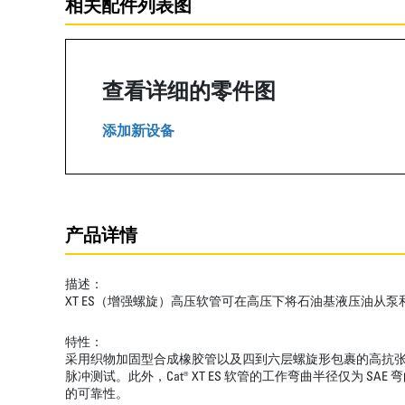
相关配件列表图
查看详细的零件图
添加新设备
产品详情
描述：
XT ES（增强螺旋）高压软管可在高压下将石油基液压油从
特性：
采用织物加固型合成橡胶管以及四到六层螺旋形包裹的高抗张钢丝
脉冲测试。此外，Cat® XT ES 软管的工作弯曲半径仅
的可靠性。