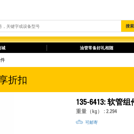
搜
搜索
索
商城
油管常备好礼相随
组件
享折扣
135-6413: 软管组
重量（kg） : 2.294
可邮寄