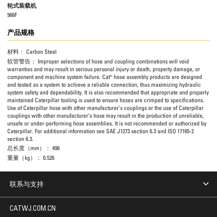
轮式装载机
966F
产品规格
材料：
Carbon Steel
软管警告：
Improper selections of hose and coupling combinations will void
warranties and may result in serious personal injury or death, property damage, or
component and machine system failure. Cat® hose assembly products are designed
and tested as a system to achieve a reliable connection, thus maximizing hydraulic
system safety and dependability. It is also recommended that appropriate and properly
maintained Caterpillar tooling is used to ensure hoses are crimped to specifications.
Use of Caterpillar hose with other manufacturer’s couplings or the use of Caterpillar
couplings with other manufacturer’s hose may result in the production of unreliable,
unsafe or under-performing hose assemblies. It is not recommended or authorized by
Caterpillar. For additional information see SAE J1273 section 6.3 and ISO 17165-2
section 6.3.
总长度（mm）：
496
重量（kg）：
0.526
联系与支持
CATWJ.COM.CN