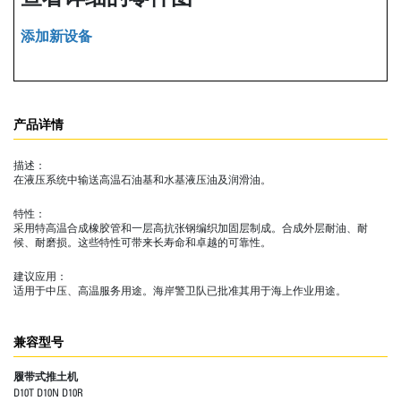
添加新设备
产品详情
描述：
在液压系统中输送高温石油基和水基液压油及润滑油。
特性：
采用特高温合成橡胶管和一层高抗张钢编织加固层制成。合成外层耐油、耐
候、耐磨损。这些特性可带来长寿命和卓越的可靠性。
建议应用：
适用于中压、高温服务用途。海岸警卫队已批准其用于海上作业用途。
兼容型号
履带式推土机
D10T D10N D10R