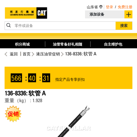
山东省
登录
/
免费注册
添加设备
零件或设备
搜索
积分商城
油管常备好礼相随
自主维护包
136-8336: 软管 A
返回
首页
液压油管促销
566
:
40
:
31
指定产品专享折扣
136-8336: 软管 A
重量（kg） : 1.928
促销