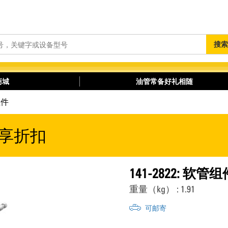
搜
搜索
索
商城
油管常备好礼相随
组件
享折扣
141-2822: 软管组
重量（kg） : 1.91
可邮寄