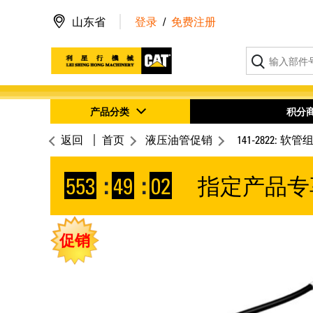
山东省
登录
/
免费注册
产品分类
积分
返回
首页
液压油管促销
141-2822: 软管
553
:
49
:
01
指定产品专
促销