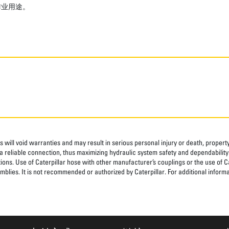
作业用途。
 will void warranties and may result in serious personal injury or death, prope
 reliable connection, thus maximizing hydraulic system safety and dependability
tions. Use of Caterpillar hose with other manufacturer’s couplings or the use of C
blies. It is not recommended or authorized by Caterpillar. For additional informa