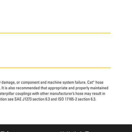
rty damage, or component and machine system failure. Cat® hose
. It is also recommended that appropriate and properly maintained
aterpillar couplings with other manufacturer’s hose may result in
tion see SAE J1273 section 6.3 and ISO 17165-2 section 6.3.