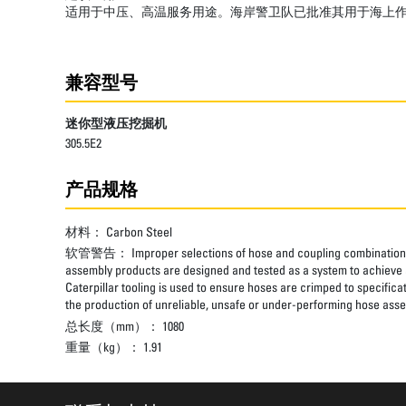
适用于中压、高温服务用途。海岸警卫队已批准其用于海上
兼容型号
迷你型液压挖掘机
305.5E2
产品规格
材料：
Carbon Steel
软管警告：
Improper selections of hose and coupling combinations
assembly products are designed and tested as a system to achieve a
Caterpillar tooling is used to ensure hoses are crimped to specifica
the production of unreliable, unsafe or under-performing hose assem
总长度（mm）：
1080
重量（kg）：
1.91