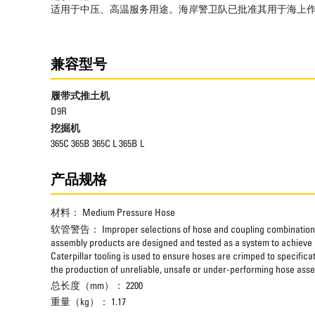
适用于中压、高温服务用途。海岸警卫队已批准其用于海上
兼容型号
履带式推土机
D9R
挖掘机
365C 365B 365C L 365B L
产品规格
材料：
Medium Pressure Hose
软管警告：
Improper selections of hose and coupling combinations
assembly products are designed and tested as a system to achieve a
Caterpillar tooling is used to ensure hoses are crimped to specifica
the production of unreliable, unsafe or under-performing hose assem
总长度（mm）：
2200
重量（kg）：
1.17