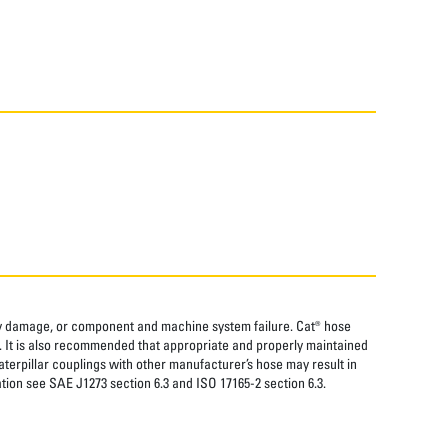
rty damage, or component and machine system failure. Cat® hose
. It is also recommended that appropriate and properly maintained
aterpillar couplings with other manufacturer’s hose may result in
tion see SAE J1273 section 6.3 and ISO 17165-2 section 6.3.