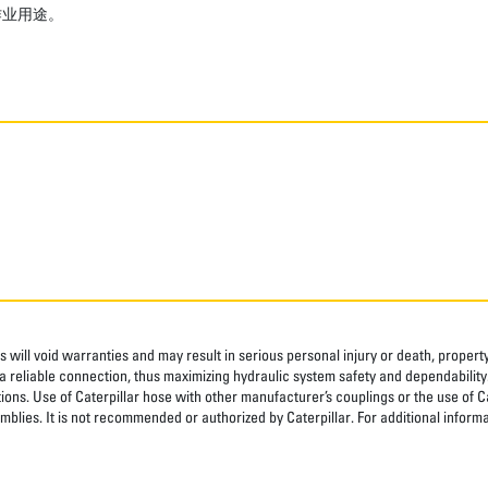
作业用途。
 will void warranties and may result in serious personal injury or death, prope
 reliable connection, thus maximizing hydraulic system safety and dependability
tions. Use of Caterpillar hose with other manufacturer’s couplings or the use of C
blies. It is not recommended or authorized by Caterpillar. For additional informa