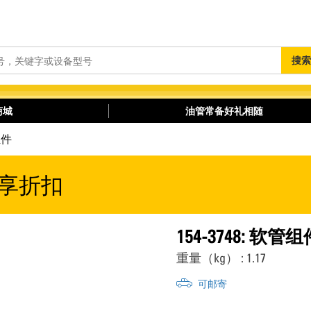
搜
搜索
索
商城
油管常备好礼相随
组件
享折扣
154-3748: 软管组
重量（kg） : 1.17
可邮寄