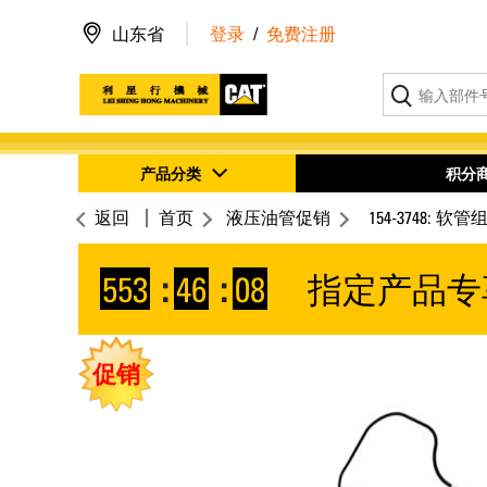
山东省
登录
/
免费注册
产品分类
积分
返回
首页
液压油管促销
154-3748: 软管
553
:
46
:
08
指定产品专
促销