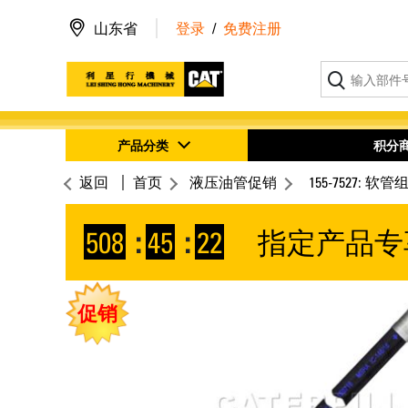
山东省
登录
/
免费注册
产品分类
积分
返回
首页
液压油管促销
155-7527: 软管
508
:
45
:
22
指定产品专
促销