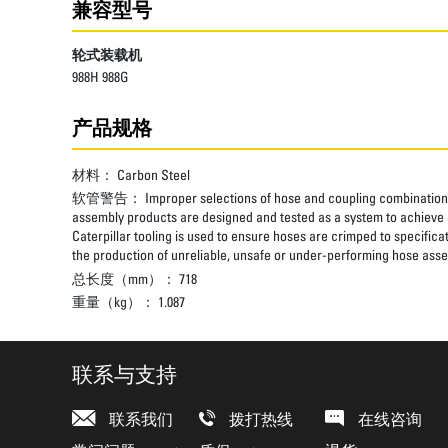
兼容型号
轮式装载机
988H 988G
产品规格
材料：
Carbon Steel
软管警告：
Improper selections of hose and coupling combinations
assembly products are designed and tested as a system to achieve a
Caterpillar tooling is used to ensure hoses are crimped to specifica
the production of unreliable, unsafe or under-performing hose assem
总长度（mm）：
718
重量（kg）：
1.087
联系与支持
联系我们
拨打热线
在线咨询