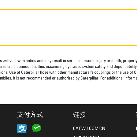
 will void warranties and may result in serious personal injury or death, prope
 reliable connection, thus maximizing hydraulic system safety and dependability
tions. Use of Caterpillar hose with other manufacturer’s couplings or the use of C
blies. It is not recommended or authorized by Caterpillar. For additional informa
支付方式
链接
CATWJ.COM.CN