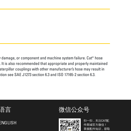
rty damage, or component and machine system failure. Cat® hose
. It is also recommended that appropriate and properly maintained
aterpillar couplings with other manufacturer’s hose may result in
tion see SAE J1273 section 6.3 and ISO 17165-2 section 6.3.
语言
微信公众号
扫一扫，关注CAT配
ENGLISH
件商城官方微信！
掌握配件知识，获取