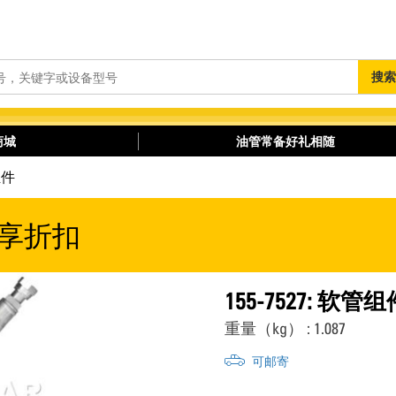
搜
搜索
索
商城
油管常备好礼相随
组件
享折扣
155-7527: 软管组
重量（kg） : 1.087
可邮寄