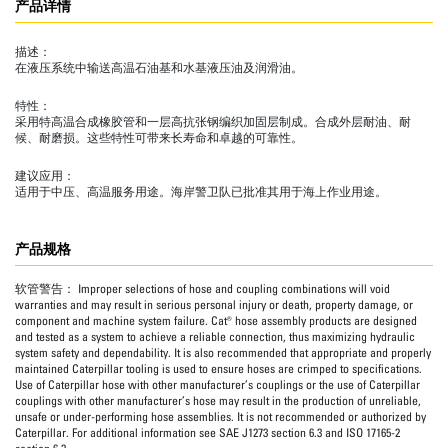
产品详情
描述：
在液压系统中输送高温石油基和水基液压油及润滑油。
特性：
采用特高温合成橡胶管和一层高抗张钢编织加固层制成。合成外层耐油、耐
候、耐磨损。这些特性可带来长寿命和卓越的可靠性。
建议应用：
适用于中压、高温服务用途。海岸警卫队已批准其用于海上作业用途。
产品规格
软管警告：
Improper selections of hose and coupling combinations will void
warranties and may result in serious personal injury or death, property damage, or
component and machine system failure. Cat® hose assembly products are designed
and tested as a system to achieve a reliable connection, thus maximizing hydraulic
system safety and dependability. It is also recommended that appropriate and properly
maintained Caterpillar tooling is used to ensure hoses are crimped to specifications.
Use of Caterpillar hose with other manufacturer’s couplings or the use of Caterpillar
couplings with other manufacturer’s hose may result in the production of unreliable,
unsafe or under-performing hose assemblies. It is not recommended or authorized by
Caterpillar. For additional information see SAE J1273 section 6.3 and ISO 17165-2