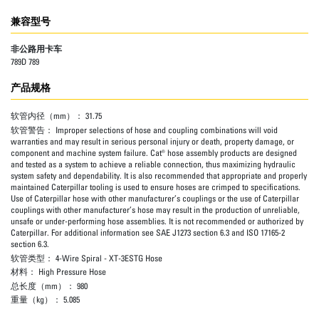
兼容型号
非公路用卡车
789D 789
产品规格
软管内径（mm）：
31.75
软管警告：
Improper selections of hose and coupling combinations will void
warranties and may result in serious personal injury or death, property damage, or
component and machine system failure. Cat® hose assembly products are designed
and tested as a system to achieve a reliable connection, thus maximizing hydraulic
system safety and dependability. It is also recommended that appropriate and properly
maintained Caterpillar tooling is used to ensure hoses are crimped to specifications.
Use of Caterpillar hose with other manufacturer’s couplings or the use of Caterpillar
couplings with other manufacturer’s hose may result in the production of unreliable,
unsafe or under-performing hose assemblies. It is not recommended or authorized by
Caterpillar. For additional information see SAE J1273 section 6.3 and ISO 17165-2
section 6.3.
软管类型：
4-Wire Spiral - XT-3ESTG Hose
材料：
High Pressure Hose
总长度（mm）：
980
重量（kg）：
5.085