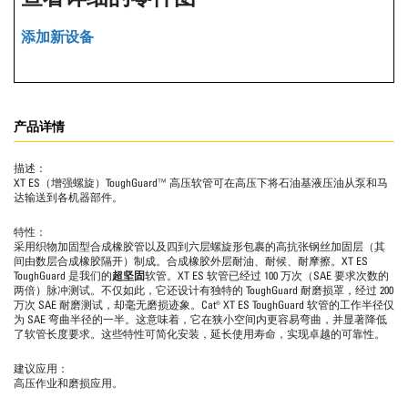
添加新设备
产品详情
描述：
XT ES（增强螺旋）ToughGuard™ 高压软管可在高压下将石油基液压油从泵和马
达输送到各机器部件。
特性：
采用织物加固型合成橡胶管以及四到六层螺旋形包裹的高抗张钢丝加固层（其
间由数层合成橡胶隔开）制成。合成橡胶外层耐油、耐候、耐摩擦。XT ES
ToughGuard 是我们的
超坚固
软管。XT ES 软管已经过 100 万次（SAE 要求次数的
两倍）脉冲测试。不仅如此，它还设计有独特的 ToughGuard 耐磨损罩，经过 200
万次 SAE 耐磨测试，却毫无磨损迹象。Cat® XT ES ToughGuard 软管的工作半径仅
为 SAE 弯曲半径的一半。这意味着，它在狭小空间内更容易弯曲，并显著降低
了软管长度要求。这些特性可简化安装，延长使用寿命，实现卓越的可靠性。
建议应用：
高压作业和磨损应用。