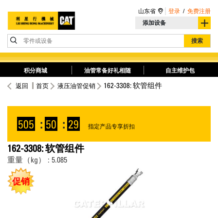
山东省
登录
/
免费注册
添加设备
零件或设备
搜索
积分商城
油管常备好礼相随
自主维护包
162-3308: 软管组件
返回
首页
液压油管促销
505
:
50
:
28
指定产品专享折扣
162-3308: 软管组件
重量（kg） : 5.085
促销