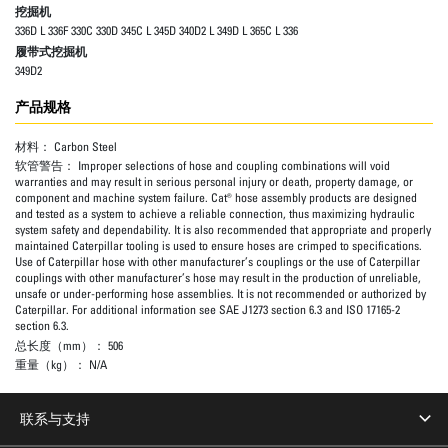
挖掘机
336D L 336F 330C 330D 345C L 345D 340D2 L 349D L 365C L 336
履带式挖掘机
349D2
产品规格
材料：
Carbon Steel
软管警告：
Improper selections of hose and coupling combinations will void
warranties and may result in serious personal injury or death, property damage, or
component and machine system failure. Cat® hose assembly products are designed
and tested as a system to achieve a reliable connection, thus maximizing hydraulic
system safety and dependability. It is also recommended that appropriate and properly
maintained Caterpillar tooling is used to ensure hoses are crimped to specifications.
Use of Caterpillar hose with other manufacturer’s couplings or the use of Caterpillar
couplings with other manufacturer’s hose may result in the production of unreliable,
unsafe or under-performing hose assemblies. It is not recommended or authorized by
Caterpillar. For additional information see SAE J1273 section 6.3 and ISO 17165-2
section 6.3.
总长度（mm）：
506
重量（kg）：
N/A
联系与支持