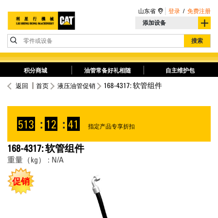
山东省
登录
/
免费注册
添加设备
零件或设备
搜索
积分商城
油管常备好礼相随
自主维护包
168-4317: 软管组件
返回
首页
液压油管促销
513
:
12
:
41
指定产品专享折扣
168-4317: 软管组件
重量（kg） : N/A
促销