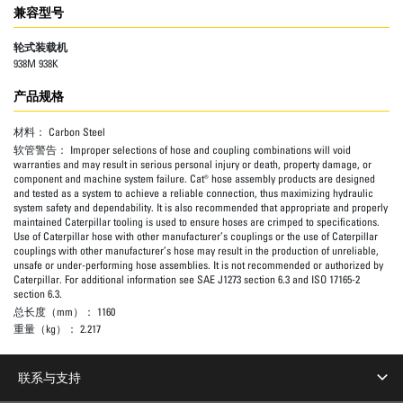
兼容型号
轮式装载机
938M 938K
产品规格
材料：
Carbon Steel
软管警告：
Improper selections of hose and coupling combinations will void
warranties and may result in serious personal injury or death, property damage, or
component and machine system failure. Cat® hose assembly products are designed
and tested as a system to achieve a reliable connection, thus maximizing hydraulic
system safety and dependability. It is also recommended that appropriate and properly
maintained Caterpillar tooling is used to ensure hoses are crimped to specifications.
Use of Caterpillar hose with other manufacturer’s couplings or the use of Caterpillar
couplings with other manufacturer’s hose may result in the production of unreliable,
unsafe or under-performing hose assemblies. It is not recommended or authorized by
Caterpillar. For additional information see SAE J1273 section 6.3 and ISO 17165-2
section 6.3.
总长度（mm）：
1160
重量（kg）：
2.217
联系与支持