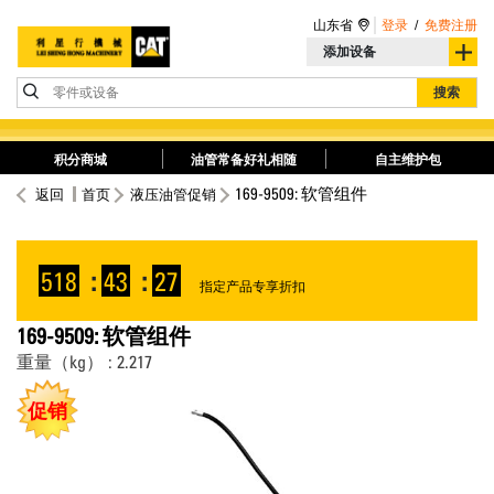
山东省
登录
/
免费注册
添加设备
零件或设备
搜索
积分商城
油管常备好礼相随
自主维护包
169-9509: 软管组件
返回
首页
液压油管促销
518
:
43
:
27
指定产品专享折扣
169-9509: 软管组件
重量（kg） : 2.217
促销