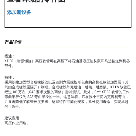
添加新设备
产品详情
描述：
XT ES（增强螺旋）高压软管可在高压下将石油基液压油从泵和马达输送到机器
部件。
特性：
采用织物加固型合成橡胶管以及四到六层螺旋形包裹的高抗张钢丝加固层（其
间由合成橡胶层隔开）制成。合成橡胶外壳耐油、耐候、耐磨损。XT ES 软管已
经过 100 万次（SAE 要求次数的两倍）脉冲测试。此外，Cat® XT ES 软管的工作
弯曲半径仅为 SAE 弯曲半径的一半。这意味着，它在狭小空间内更容易弯曲，
并显著降低了软管长度要求。这些特性可简化安装，延长使用寿命，实现卓越
的可靠性。
建议应用：
高压作业用途。