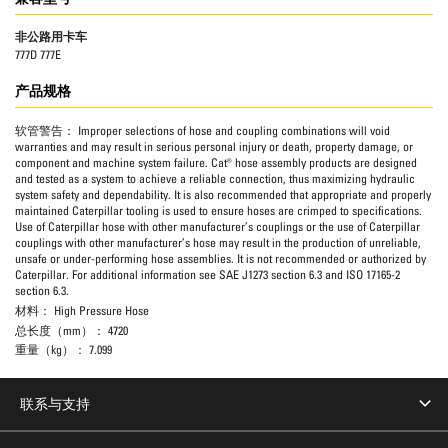
非公路用卡车
777D 777E
产品规格
软管警告：
Improper selections of hose and coupling combinations will void
warranties and may result in serious personal injury or death, property damage, or
component and machine system failure. Cat® hose assembly products are designed
and tested as a system to achieve a reliable connection, thus maximizing hydraulic
system safety and dependability. It is also recommended that appropriate and properly
maintained Caterpillar tooling is used to ensure hoses are crimped to specifications.
Use of Caterpillar hose with other manufacturer’s couplings or the use of Caterpillar
couplings with other manufacturer’s hose may result in the production of unreliable,
unsafe or under-performing hose assemblies. It is not recommended or authorized by
Caterpillar. For additional information see SAE J1273 section 6.3 and ISO 17165-2
section 6.3.
材料：
High Pressure Hose
总长度（mm）：
4720
重量（kg）：
7.099
联系与支持