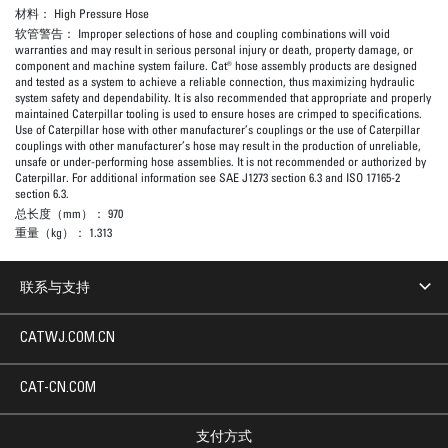
材料：
High Pressure Hose
软管警告：
Improper selections of hose and coupling combinations will void
warranties and may result in serious personal injury or death, property damage, or
component and machine system failure. Cat® hose assembly products are designed
and tested as a system to achieve a reliable connection, thus maximizing hydraulic
system safety and dependability. It is also recommended that appropriate and properly
maintained Caterpillar tooling is used to ensure hoses are crimped to specifications.
Use of Caterpillar hose with other manufacturer’s couplings or the use of Caterpillar
couplings with other manufacturer’s hose may result in the production of unreliable,
unsafe or under-performing hose assemblies. It is not recommended or authorized by
Caterpillar. For additional information see SAE J1273 section 6.3 and ISO 17165-2
section 6.3.
总长度（mm）：
970
重量（kg）：
1.313
联系与支持
CATWJ.COM.CN
CAT-CN.COM
支付方式