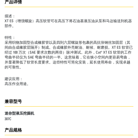
产品详情
描述：
XT ES（增强螺旋）高压软管可在高压下将石油基液压油从泵和马达输送到机器
部件。
特性：
采用织物加固型合成橡胶管以及四到六层螺旋形包裹的高抗张钢丝加固层（其
间由合成橡胶层隔开）制成。合成橡胶外壳耐油、耐候、耐磨损。XT ES 软管已
经过 100 万次（SAE 要求次数的两倍）脉冲测试。此外，Cat® XT ES 软管的工作
弯曲半径仅为 SAE 弯曲半径的一半。这意味着，它在狭小空间内更容易弯曲，
并显著降低了软管长度要求。这些特性可简化安装，延长使用寿命，实现卓越
的可靠性。
建议应用：
高压作业用途。
兼容型号
迷你型液压挖掘机
307C
产品规格