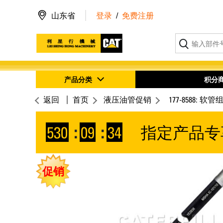
山东省
登录
/
免费注册
产品分类
积分
返回
首页
液压油管促销
177-8588: 软管
530
:
09
:
34
指定产品专
促销