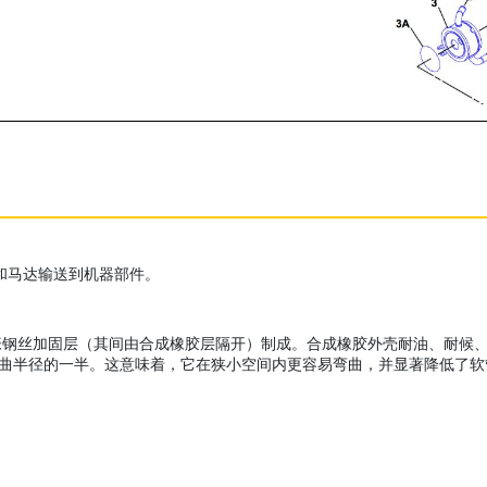
泵和马达输送到机器部件。
加固层（其间由合成橡胶层隔开）制成。合成橡胶外壳耐油、耐候、耐磨损。X
为 SAE 弯曲半径的一半。这意味着，它在狭小空间内更容易弯曲，并显著降