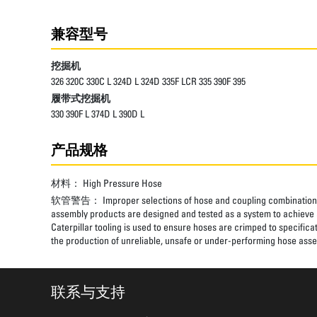
兼容型号
挖掘机
326 320C 330C L 324D L 324D 335F LCR 335 390F 395
履带式挖掘机
330 390F L 374D L 390D L
产品规格
材料：
High Pressure Hose
软管警告：
Improper selections of hose and coupling combinations
assembly products are designed and tested as a system to achieve a
Caterpillar tooling is used to ensure hoses are crimped to specifica
the production of unreliable, unsafe or under-performing hose assem
联系与支持