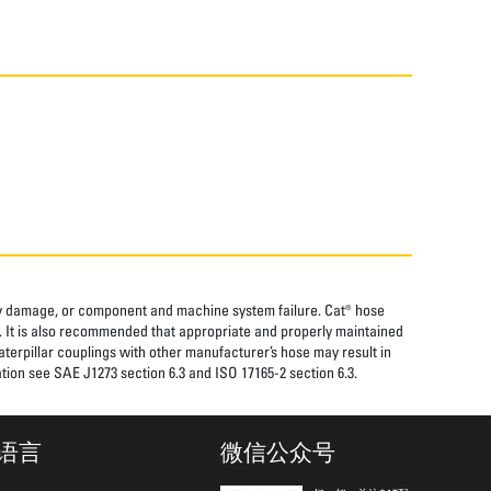
rty damage, or component and machine system failure. Cat® hose
. It is also recommended that appropriate and properly maintained
aterpillar couplings with other manufacturer’s hose may result in
tion see SAE J1273 section 6.3 and ISO 17165-2 section 6.3.
语言
微信公众号