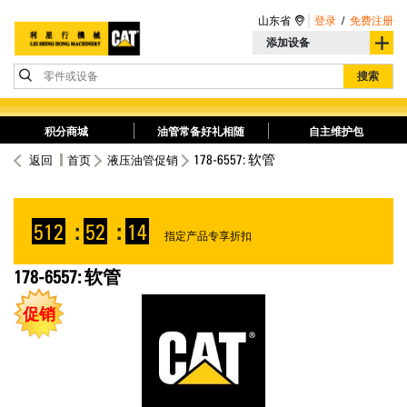
山东省
登录
/
免费注册
添加设备
零件或设备
搜索
积分商城
油管常备好礼相随
自主维护包
178-6557: 软管
返回
首页
液压油管促销
512
:
52
:
14
指定产品专享折扣
178-6557: 软管
促销