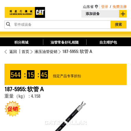
山东省
登录
/
免费注册
添加设备
零件或设备
搜索
积分商城
油管常备好礼相随
自主维护包
187-5955: 软管 A
返回
首页
液压油管促销
544
:
15
:
44
指定产品专享折扣
187-5955: 软管 A
重量（kg） : 4.158
促销