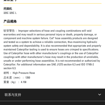
挖掘机
325C 325C L
产品规格
软管警告：
Improper selections of hose and coupling combinations will void
warranties and may result in serious personal injury or death, property damage, or
component and machine system failure. Cat® hose assembly products are designed
and tested as a system to achieve a reliable connection, thus maximizing hydraulic
system safety and dependability. It is also recommended that appropriate and properly
maintained Caterpillar tooling is used to ensure hoses are crimped to specifications.
Use of Caterpillar hose with other manufacturer’s couplings or the use of Caterpillar
couplings with other manufacturer’s hose may result in the production of unreliable,
unsafe or under-performing hose assemblies. It is not recommended or authorized by
Caterpillar. For additional information see SAE J1273 section 6.3 and ISO 17165-2
section 6.3.
材料：
High Pressure Hose
总长度（mm）：
1350
重量（kg）：
4.158
联系与支持