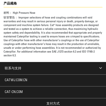
产品规格
材料：
High Pressure Hose
软管警告：
Improper selections of hose and coupling combinations will void
warranties and may result in serious personal injury or death, property damage, or
component and machine system failure. Cat® hose assembly products are designed
and tested as a system to achieve a reliable connection, thus maximizing hydraulic
system safety and dependability. It is also recommended that appropriate and properly
maintained Caterpillar tooling is used to ensure hoses are crimped to specifications.
Use of Caterpillar hose with other manufacturer’s couplings or the use of Caterpillar
couplings with other manufacturer’s hose may result in the production of unreliable,
unsafe or under-performing hose assemblies. It is not recommended or authorized by
Caterpillar. For additional information see SAE J1273 section 6.3 and ISO 17165-2
section 6.3.
联系与支持
CATWJ.COM.CN
CAT-CN.COM
支付方式