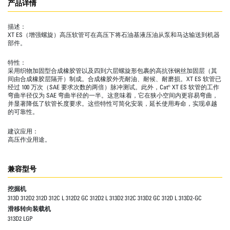
产品详情
描述：
XT ES（增强螺旋）高压软管可在高压下将石油基液压油从泵和马达输送到机器
部件。
特性：
采用织物加固型合成橡胶管以及四到六层螺旋形包裹的高抗张钢丝加固层（其
间由合成橡胶层隔开）制成。合成橡胶外壳耐油、耐候、耐磨损。XT ES 软管已
经过 100 万次（SAE 要求次数的两倍）脉冲测试。此外，Cat® XT ES 软管的工作
弯曲半径仅为 SAE 弯曲半径的一半。这意味着，它在狭小空间内更容易弯曲，
并显著降低了软管长度要求。这些特性可简化安装，延长使用寿命，实现卓越
的可靠性。
建议应用：
高压作业用途。
兼容型号
挖掘机
313D 312D2 312D 312C L 312D2 GC 312D2 L 313D2 312C 313D2 GC 312D L 313D2-GC
滑移转向装载机
313D2 LGP