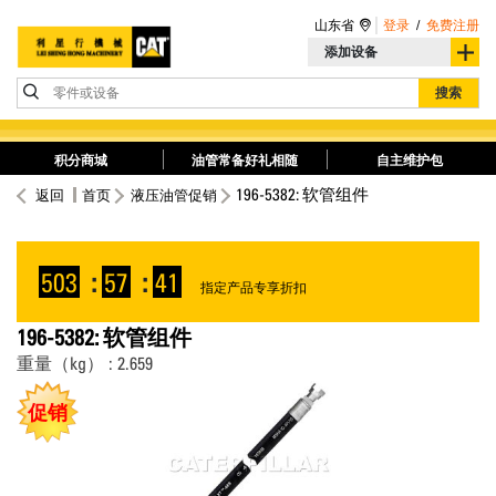
山东省
登录
/
免费注册
添加设备
零件或设备
搜索
积分商城
油管常备好礼相随
自主维护包
196-5382: 软管组件
返回
首页
液压油管促销
503
:
57
:
40
指定产品专享折扣
196-5382: 软管组件
重量（kg） : 2.659
促销