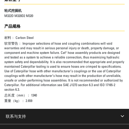
轮式挖掘机
M322D M320D2 M320
产品规格
材料：
Carbon Steel
软管警告：
Improper selections of hose and coupling combinations will void
warranties and may result in serious personal injury or death, property damage, or
component and machine system failure. Cat® hose assembly products are designed
and tested as a system to achieve a reliable connection, thus maximizing hydraulic
system safety and dependability. It is also recommended that appropriate and properly
maintained Caterpillar tooling is used to ensure hoses are crimped to specifications.
Use of Caterpillar hose with other manufacturer’s couplings or the use of Caterpillar
couplings with other manufacturer’s hose may result in the production of unreliable,
unsafe or under-performing hose assemblies. It is not recommended or authorized by
Caterpillar. For additional information see SAE J1273 section 6.3 and ISO 17165-2
section 6.3.
总长度（mm）：
1340
重量（kg）：
2.659
联系与支持