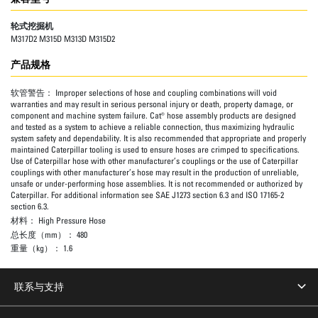
轮式挖掘机
M317D2 M315D M313D M315D2
产品规格
软管警告：
Improper selections of hose and coupling combinations will void
warranties and may result in serious personal injury or death, property damage, or
component and machine system failure. Cat® hose assembly products are designed
and tested as a system to achieve a reliable connection, thus maximizing hydraulic
system safety and dependability. It is also recommended that appropriate and properly
maintained Caterpillar tooling is used to ensure hoses are crimped to specifications.
Use of Caterpillar hose with other manufacturer’s couplings or the use of Caterpillar
couplings with other manufacturer’s hose may result in the production of unreliable,
unsafe or under-performing hose assemblies. It is not recommended or authorized by
Caterpillar. For additional information see SAE J1273 section 6.3 and ISO 17165-2
section 6.3.
材料：
High Pressure Hose
总长度（mm）：
480
重量（kg）：
1.6
联系与支持