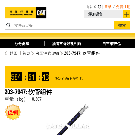
山东省
登录
/
免费注册
添加设备
零件或设备
搜索
积分商城
油管常备好礼相随
自主维护包
203-7947: 软管组件
返回
首页
液压油管促销
584
:
51
:
43
指定产品专享折扣
203-7947: 软管组件
重量（kg） : 0.307
促销