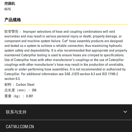
挖掘机
657G
产品规格
软管警告：
Improper selections of hose and coupling combinations will void
warranties and may result in serious personal injury or death, property damage, or
component and machine system failure. Cat® hose assembly products are designed
and tested as a system to achieve a reliable connection, thus maximizing hydraulic
system safety and dependability. It is also recommended that appropriate and properly
maintained Caterpillar tooling is used to ensure hoses are crimped to specifications.
Use of Caterpillar hose with other manufacturer’s couplings or the use of Caterpillar
couplings with other manufacturer’s hose may result in the production of unreliable,
unsafe or under-performing hose assemblies. It is not recommended or authorized by
Caterpillar. For additional information see SAE J1273 section 6.3 and ISO 17165-2
section 6.3.
材料：
Carbon Steel
总长度（mm）：
256
重量（kg）：
0.307
联系与支持
CATWJ.COM.CN