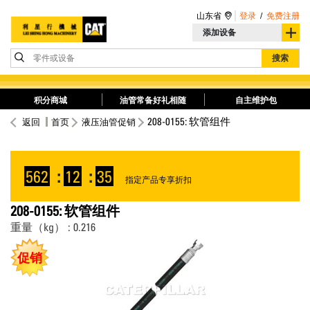
山东省
登录
/
免费注册
添加设备
零件或设备
搜索
积分商城
油管常备好礼相随
自主维护包
208-0155: 软管组件
返回
首页
液压油管促销
562
:
12
:
35
指定产品专享折扣
208-0155: 软管组件
重量（kg） : 0.216
促销