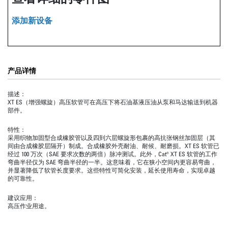
添加新设备
产品详情
描述：
XT ES（增强螺旋）高压软管可在高压下将石油基液压油从泵和马达输送到机器
部件。
特性：
采用织物加固型合成橡胶管以及四到六层螺旋形包裹的高抗张钢丝加固层（其
间由合成橡胶层隔开）制成。合成橡胶外壳耐油、耐候、耐磨损。XT ES 软管已
经过 100 万次（SAE 要求次数的两倍）脉冲测试。此外，Cat® XT ES 软管的工作
弯曲半径仅为 SAE 弯曲半径的一半。这意味着，它在狭小空间内更容易弯曲，
并显著降低了软管长度要求。这些特性可简化安装，延长使用寿命，实现卓越
的可靠性。
建议应用：
高压作业用途。