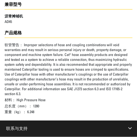
兼容型号
沥青摊铺机
AD45
产品规格
软管警告：
Improper selections of hose and coupling combinations will void
warranties and may result in serious personal injury or death, property damage, or
component and machine system failure. Cat® hose assembly products are designed
and tested as a system to achieve a reliable connection, thus maximizing hydraulic
system safety and dependability. It is also recommended that appropriate and properly
maintained Caterpillar tooling is used to ensure hoses are crimped to specifications.
Use of Caterpillar hose with other manufacturer’s couplings or the use of Caterpillar
couplings with other manufacturer’s hose may result in the production of unreliable,
unsafe or under-performing hose assemblies. It is not recommended or authorized by
Caterpillar. For additional information see SAE J1273 section 6.3 and ISO 17165-2
section 6.3.
材料：
High Pressure Hose
总长度（mm）：
1280
重量（kg）：
6.248
联系与支持