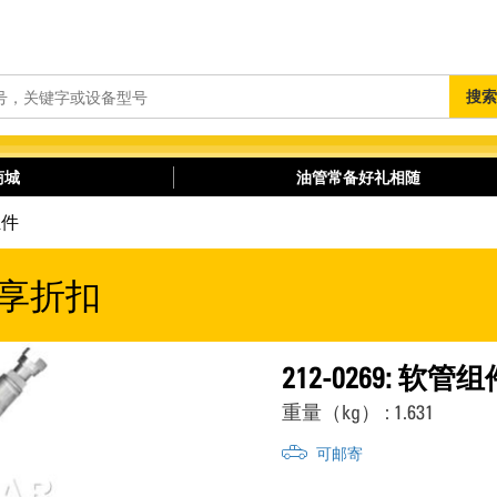
搜
搜索
索
商城
油管常备好礼相随
组件
享折扣
212-0269: 软管组
重量（kg） : 1.631
可邮寄