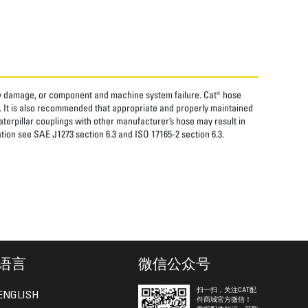
rty damage, or component and machine system failure. Cat® hose
. It is also recommended that appropriate and properly maintained
aterpillar couplings with other manufacturer’s hose may result in
tion see SAE J1273 section 6.3 and ISO 17165-2 section 6.3.
语言
微信公众号
扫一扫，关注CAT配
ENGLISH
件商城官方微信！