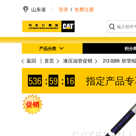
山东省
登录
/
免费注册
产品分类
积分
返回
首页
液压油管促销
212-0269: 软管
536
:
59
:
16
指定产品专
促销