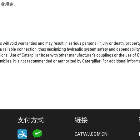
作业用途。
 will void warranties and may result in serious personal injury or death, prope
 reliable connection, thus maximizing hydraulic system safety and dependability
tions. Use of Caterpillar hose with other manufacturer’s couplings or the use of C
blies. It is not recommended or authorized by Caterpillar. For additional informa
支付方式
链接
CATWJ.COM.CN