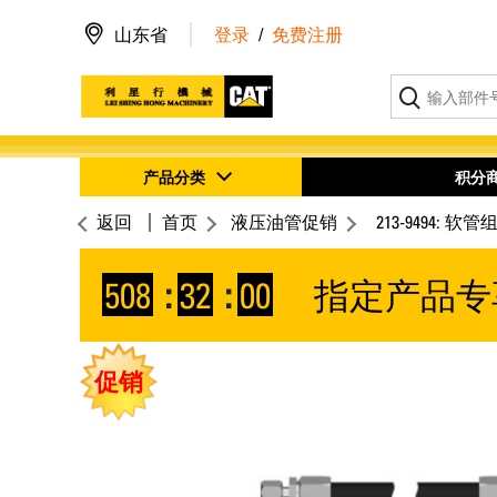
山东省
登录
/
免费注册
产品分类
积分
返回
首页
液压油管促销
213-9494: 软管
508
:
31
:
59
指定产品专
促销