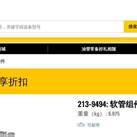
搜
搜索
索
商城
油管常备好礼相随
组件
享折扣
213-9494: 软管组
重量（kg） : 6.875
可邮寄