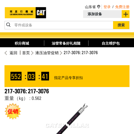
山东省
登录
/
免费注册
添加设备
零件或设备
搜索
积分商城
油管常备好礼相随
自主维护包
217-3076: 217-3076
返回
首页
液压油管促销
552
:
03
:
41
指定产品专享折扣
217-3076: 217-3076
重量（kg） : 0.562
促销