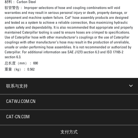
材料：
Carbon Steel
软管警告：
Improper selections of hose and coupling combinations will void
warranties and may result in serious personal injury or death, property damage, or
component and machine system failure. Cat® hose assembly products are designed
and tested as a system to achieve a reliable connection, thus maximizing hydraulic
system safety and dependability. It is also recommended that appropriate and properly
maintained Caterpillar tooling is used to ensure hoses are crimped to specifications.
Use of Caterpillar hose with other manufacturer’s couplings or the use of Caterpillar
couplings with other manufacturer’s hose may result in the production of unreliable,
unsafe or under-performing hose assemblies. It is not recommended or authorized by
Caterpillar. For additional information see SAE J1273 section 6.3 and ISO 17165-2
section 6.3.
总长度（mm）：
690
重量（kg）：
0.562
联系与支持
CATWJ.COM.CN
CAT-CN.COM
支付方式