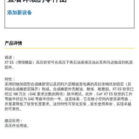
添加新设备
产品详情
描述：
XT ES（增强螺旋）高压软管可在高压下将石油基液压油从泵和马达输送到机器
部件。
特性：
采用织物加固型合成橡胶管以及四到六层螺旋形包裹的高抗张钢丝加固层（其
间由合成橡胶层隔开）制成。合成橡胶外壳耐油、耐候、耐磨损。XT ES 软管已
经过 100 万次（SAE 要求次数的两倍）脉冲测试。此外，Cat® XT ES 软管的工作
弯曲半径仅为 SAE 弯曲半径的一半。这意味着，它在狭小空间内更容易弯曲，
并显著降低了软管长度要求。这些特性可简化安装，延长使用寿命，实现卓越
的可靠性。
建议应用：
高压作业用途。