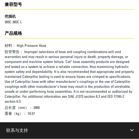
兼容型号
挖掘机
365C 365C L
产品规格
材料：
High Pressure Hose
软管警告：
Improper selections of hose and coupling combinations will void
warranties and may result in serious personal injury or death, property damage, or
component and machine system failure. Cat® hose assembly products are designed
and tested as a system to achieve a reliable connection, thus maximizing hydraulic
system safety and dependability. It is also recommended that appropriate and properly
maintained Caterpillar tooling is used to ensure hoses are crimped to specifications.
Use of Caterpillar hose with other manufacturer’s couplings or the use of Caterpillar
couplings with other manufacturer’s hose may result in the production of unreliable,
unsafe or under-performing hose assemblies. It is not recommended or authorized by
Caterpillar. For additional information see SAE J1273 section 6.3 and ISO 17165-2
section 6.3.
总长度（mm）：
2065
重量（kg）：
19.57
联系与支持