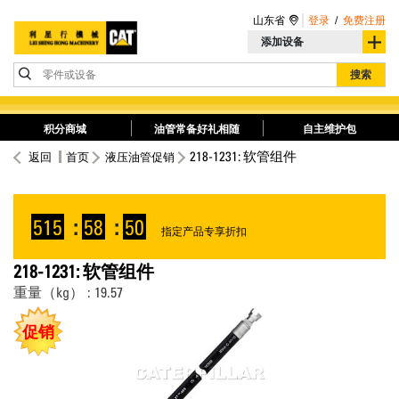
山东省
登录
/
免费注册
添加设备
零件或设备
搜索
积分商城
油管常备好礼相随
自主维护包
218-1231: 软管组件
返回
首页
液压油管促销
515
:
58
:
50
指定产品专享折扣
218-1231: 软管组件
重量（kg） : 19.57
促销