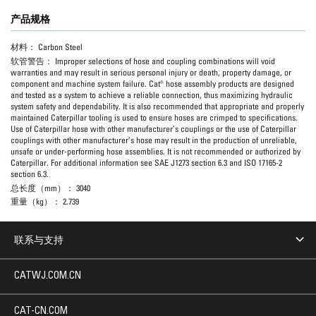
产品规格
材料：
Carbon Steel
软管警告：
Improper selections of hose and coupling combinations will void
warranties and may result in serious personal injury or death, property damage, or
component and machine system failure. Cat® hose assembly products are designed
and tested as a system to achieve a reliable connection, thus maximizing hydraulic
system safety and dependability. It is also recommended that appropriate and properly
maintained Caterpillar tooling is used to ensure hoses are crimped to specifications.
Use of Caterpillar hose with other manufacturer’s couplings or the use of Caterpillar
couplings with other manufacturer’s hose may result in the production of unreliable,
unsafe or under-performing hose assemblies. It is not recommended or authorized by
Caterpillar. For additional information see SAE J1273 section 6.3 and ISO 17165-2
section 6.3.
总长度（mm）：
3040
重量（kg）：
2.739
联系与支持
CATWJ.COM.CN
CAT-CN.COM