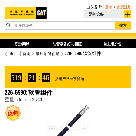
山东省
登录
/
免费注册
添加设备
零件或设备
搜索
积分商城
油管常备好礼相随
自主维护包
226-6590: 软管组件
返回
首页
液压油管促销
519
:
21
:
46
指定产品专享折扣
226-6590: 软管组件
重量（kg） : 2.739
促销