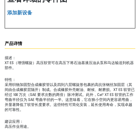
添加新设备
产品详情
描述：
XT ES（增强螺旋）高压软管可在高压下将石油基液压油从泵和马达输送到机器
部件。
特性：
采用织物加固型合成橡胶管以及四到六层螺旋形包裹的高抗张钢丝加固层（其
间由合成橡胶层隔开）制成。合成橡胶外壳耐油、耐候、耐磨损。XT ES 软管已
经过 100 万次（SAE 要求次数的两倍）脉冲测试。此外，Cat® XT ES 软管的工作
弯曲半径仅为 SAE 弯曲半径的一半。这意味着，它在狭小空间内更容易弯曲，
并显著降低了软管长度要求。这些特性可简化安装，延长使用寿命，实现卓越
的可靠性。
建议应用：
高压作业用途。