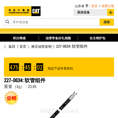
山东省
登录
/
免费注册
添加设备
零件或设备
搜索
积分商城
油管常备好礼相随
自主维护包
227-0634: 软管组件
返回
首页
液压油管促销
475
:
45
:
02
指定产品专享折扣
227-0634: 软管组件
重量（kg） : 23.65
促销