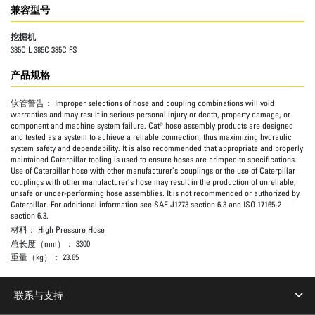
兼容型号
挖掘机
385C L 385C 385C FS
产品规格
软管警告：
Improper selections of hose and coupling combinations will void
warranties and may result in serious personal injury or death, property damage, or
component and machine system failure. Cat® hose assembly products are designed
and tested as a system to achieve a reliable connection, thus maximizing hydraulic
system safety and dependability. It is also recommended that appropriate and properly
maintained Caterpillar tooling is used to ensure hoses are crimped to specifications.
Use of Caterpillar hose with other manufacturer’s couplings or the use of Caterpillar
couplings with other manufacturer’s hose may result in the production of unreliable,
unsafe or under-performing hose assemblies. It is not recommended or authorized by
Caterpillar. For additional information see SAE J1273 section 6.3 and ISO 17165-2
section 6.3.
材料：
High Pressure Hose
总长度（mm）：
3300
重量（kg）：
23.65
联系与支持