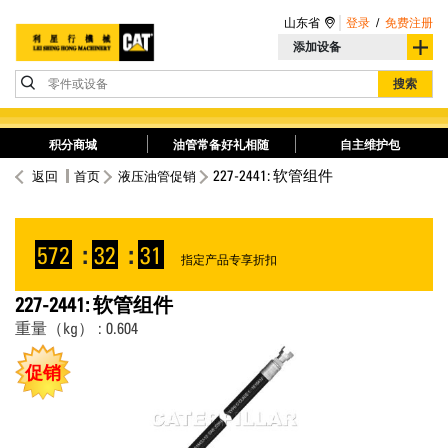
山东省
登录
/
免费注册
添加设备
零件或设备
搜索
积分商城
油管常备好礼相随
自主维护包
227-2441: 软管组件
返回
首页
液压油管促销
572
:
32
:
31
指定产品专享折扣
227-2441: 软管组件
重量（kg） : 0.604
促销