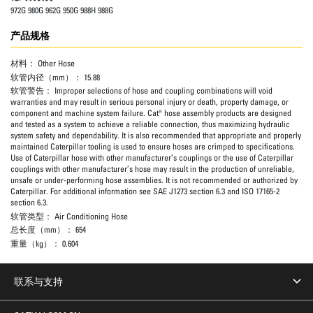
972G 980G 962G 950G 988H 988G
产品规格
材料：
Other Hose
软管内径（mm）：
15.88
软管警告：
Improper selections of hose and coupling combinations will void
warranties and may result in serious personal injury or death, property damage, or
component and machine system failure. Cat® hose assembly products are designed
and tested as a system to achieve a reliable connection, thus maximizing hydraulic
system safety and dependability. It is also recommended that appropriate and properly
maintained Caterpillar tooling is used to ensure hoses are crimped to specifications.
Use of Caterpillar hose with other manufacturer’s couplings or the use of Caterpillar
couplings with other manufacturer’s hose may result in the production of unreliable,
unsafe or under-performing hose assemblies. It is not recommended or authorized by
Caterpillar. For additional information see SAE J1273 section 6.3 and ISO 17165-2
section 6.3.
软管类型：
Air Conditioning Hose
总长度（mm）：
654
重量（kg）：
0.604
联系与支持