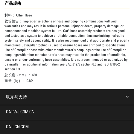
产品规格
材料：
Other Hose
软管警告：
Improper selections of hose and coupling combinations will void
warranties and may result in serious personal injury or death, property damage, or
component and machine system failure. Cat® hose assembly products are designed
and tested as a system to achieve a reliable connection, thus maximizing hydraulic
system safety and dependability. It is also recommended that appropriate and properly
maintained Caterpillar tooling is used to ensure hoses are crimped to specifications.
Use of Caterpillar hose with other manufacturer’s couplings or the use of Caterpillar
couplings with other manufacturer’s hose may result in the production of unreliable,
unsafe or under-performing hose assemblies. It is not recommended or authorized by
Caterpillar. For additional information see SAE J1273 section 6.3 and ISO 17165-2
section 6.3.
总长度（mm）：
660
重量（kg）：
0.804
联系与支持
CATWJ.COM.CN
CAT-CN.COM