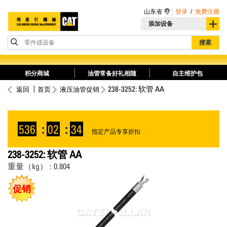
山东省
登录
/
免费注册
添加设备
零件或设备
搜索
积分商城
油管常备好礼相随
自主维护包
238-3252: 软管 AA
返回
首页
液压油管促销
536
:
02
:
34
指定产品专享折扣
238-3252: 软管 AA
重量（kg） : 0.804
促销