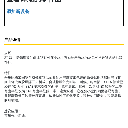
添加新设备
产品详情
描述：
XT ES（增强螺旋）高压软管可在高压下将石油基液压油从泵和马达输送到机器
部件。
特性：
采用织物加固型合成橡胶管以及四到六层螺旋形包裹的高抗张钢丝加固层（其
间由合成橡胶层隔开）制成。合成橡胶外壳耐油、耐候、耐磨损。XT ES 软管已
经过 100 万次（SAE 要求次数的两倍）脉冲测试。此外，Cat® XT ES 软管的工作
弯曲半径仅为 SAE 弯曲半径的一半。这意味着，它在狭小空间内更容易弯曲，
并显著降低了软管长度要求。这些特性可简化安装，延长使用寿命，实现卓越
的可靠性。
建议应用：
高压作业用途。