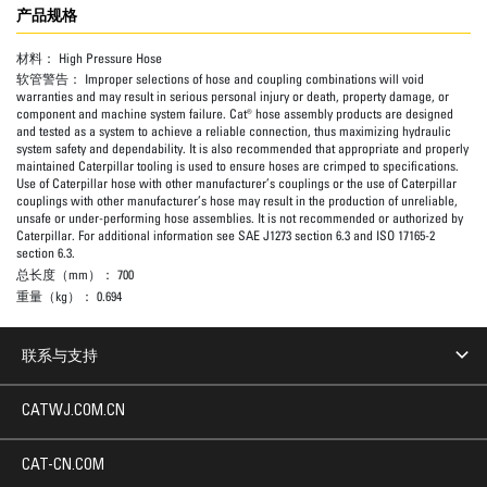
产品规格
材料：
High Pressure Hose
软管警告：
Improper selections of hose and coupling combinations will void
warranties and may result in serious personal injury or death, property damage, or
component and machine system failure. Cat® hose assembly products are designed
and tested as a system to achieve a reliable connection, thus maximizing hydraulic
system safety and dependability. It is also recommended that appropriate and properly
maintained Caterpillar tooling is used to ensure hoses are crimped to specifications.
Use of Caterpillar hose with other manufacturer’s couplings or the use of Caterpillar
couplings with other manufacturer’s hose may result in the production of unreliable,
unsafe or under-performing hose assemblies. It is not recommended or authorized by
Caterpillar. For additional information see SAE J1273 section 6.3 and ISO 17165-2
section 6.3.
总长度（mm）：
700
重量（kg）：
0.694
联系与支持
CATWJ.COM.CN
CAT-CN.COM