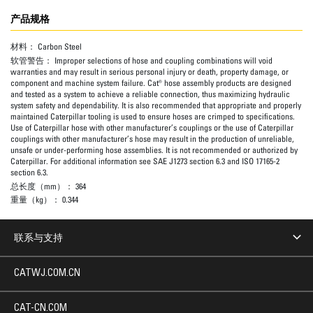
产品规格
材料：
Carbon Steel
软管警告：
Improper selections of hose and coupling combinations will void
warranties and may result in serious personal injury or death, property damage, or
component and machine system failure. Cat® hose assembly products are designed
and tested as a system to achieve a reliable connection, thus maximizing hydraulic
system safety and dependability. It is also recommended that appropriate and properly
maintained Caterpillar tooling is used to ensure hoses are crimped to specifications.
Use of Caterpillar hose with other manufacturer’s couplings or the use of Caterpillar
couplings with other manufacturer’s hose may result in the production of unreliable,
unsafe or under-performing hose assemblies. It is not recommended or authorized by
Caterpillar. For additional information see SAE J1273 section 6.3 and ISO 17165-2
section 6.3.
总长度（mm）：
364
重量（kg）：
0.344
联系与支持
CATWJ.COM.CN
CAT-CN.COM