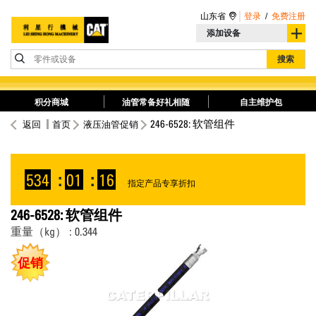
山东省
登录
/
免费注册
添加设备
零件或设备
搜索
积分商城
油管常备好礼相随
自主维护包
246-6528: 软管组件
返回
首页
液压油管促销
534
:
01
:
16
指定产品专享折扣
246-6528: 软管组件
重量（kg） : 0.344
促销