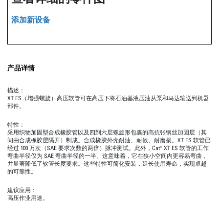
添加新设备
产品详情
描述：
XT ES（增强螺旋）高压软管可在高压下将石油基液压油从泵和马达输送到机器
部件。
特性：
采用织物加固型合成橡胶管以及四到六层螺旋形包裹的高抗张钢丝加固层（其
间由合成橡胶层隔开）制成。合成橡胶外壳耐油、耐候、耐磨损。XT ES 软管已
经过 100 万次（SAE 要求次数的两倍）脉冲测试。此外，Cat® XT ES 软管的工作
弯曲半径仅为 SAE 弯曲半径的一半。这意味着，它在狭小空间内更容易弯曲，
并显著降低了软管长度要求。这些特性可简化安装，延长使用寿命，实现卓越
的可靠性。
建议应用：
高压作业用途。