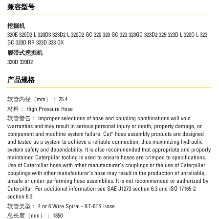
兼容型号
挖掘机
320E 320D2 L 320D3 323D2 L 320D2 GC 320 320 GC 323 323GC 323D2 325 323D L 320D L 323
GC 320D RR 323D 323 GX
履带式挖掘机
320D 320D2
产品规格
软管内径（mm）：
25.4
材料：
High Pressure Hose
软管警告：
Improper selections of hose and coupling combinations will void
warranties and may result in serious personal injury or death, property damage, or
component and machine system failure. Cat® hose assembly products are designed
and tested as a system to achieve a reliable connection, thus maximizing hydraulic
system safety and dependability. It is also recommended that appropriate and properly
maintained Caterpillar tooling is used to ensure hoses are crimped to specifications.
Use of Caterpillar hose with other manufacturer’s couplings or the use of Caterpillar
couplings with other manufacturer’s hose may result in the production of unreliable,
unsafe or under-performing hose assemblies. It is not recommended or authorized by
Caterpillar. For additional information see SAE J1273 section 6.3 and ISO 17165-2
section 6.3.
软管类型：
4 or 6 Wire Spiral - XT-6ES Hose
总长度（mm）：
1850